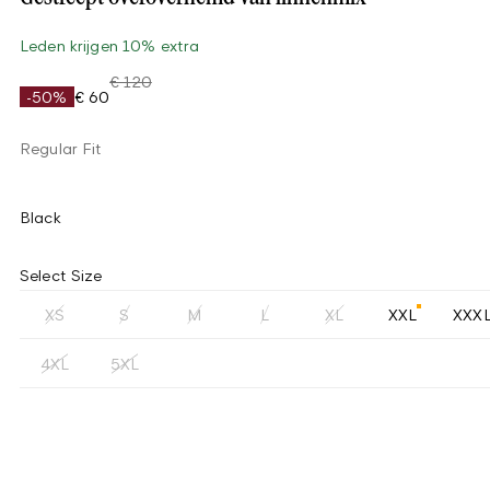
Leden krijgen 10% extra
€ 120
-50%
€ 60
Regular Fit
Black
Select Size
XS
S
M
L
XL
XXL
XXX
4XL
5XL