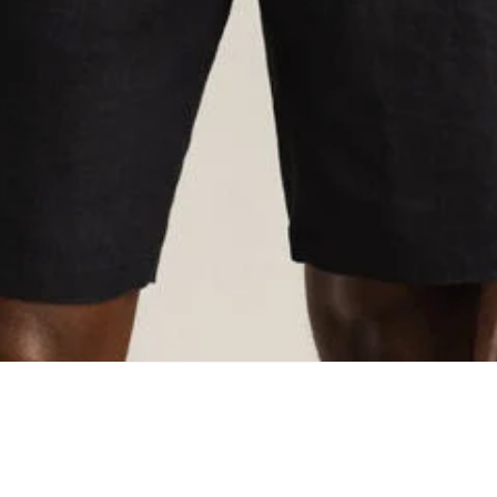
ing...