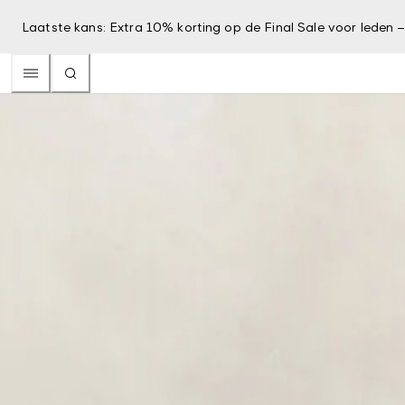
Laatste kans: Extra 10% korting op de Final Sale voor leden 