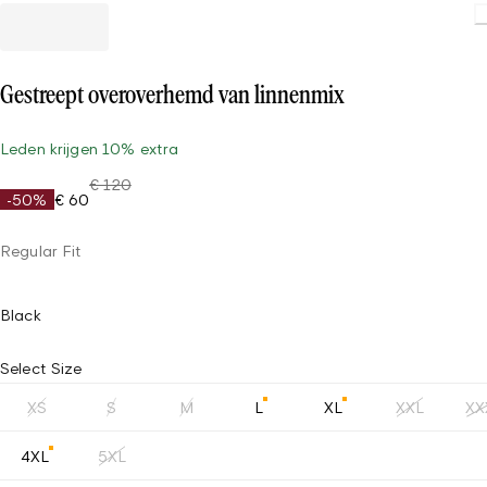
Gestreept overoverhemd van linnenmix
Leden krijgen 10% extra
€ 120
-50%
€ 60
Regular Fit
Black
Select Size
XS
S
M
L
XL
XXL
XX
4XL
5XL