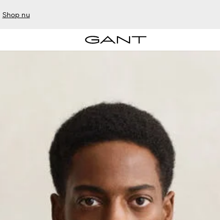
–
Shop nu