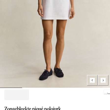
Loading..
Zongebleekte piqué polojurk