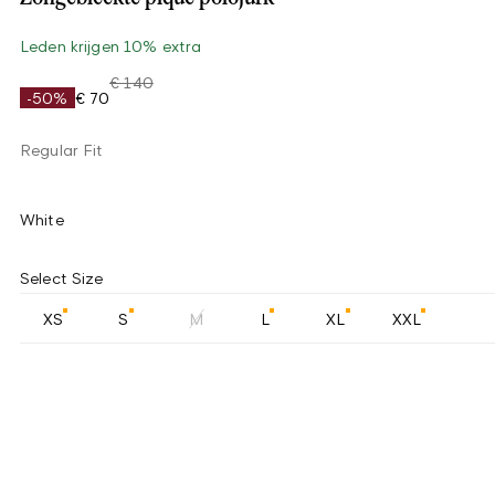
Leden krijgen 10% extra
€ 140
-50%
€ 70
Regular Fit
White
Select Size
XS
S
M
L
XL
XXL