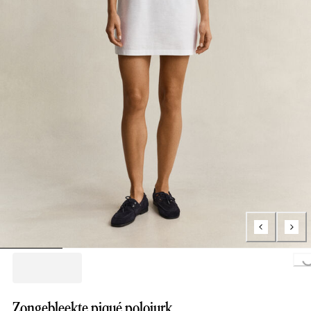
Loading..
Zongebleekte piqué polojurk