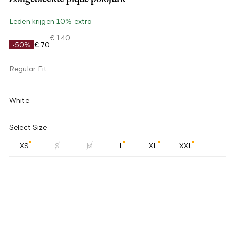
Leden krijgen 10% extra
€ 140
-50%
€ 70
Regular Fit
White
Select Size
XS
S
M
L
XL
XXL