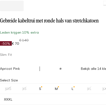
Gebreide kabeltrui met ronde hals van stretchkatoen
Leden krijgen 10% extra
€ 140
-50%
€ 70
Slim Fit
Apricot Pink
Bekijk alle 14 k
Select Size
XXS
XS
S
M
L
XL
X
XXXL