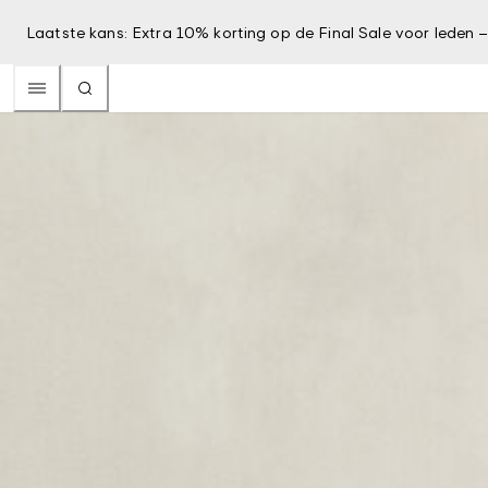
Laatste kans: Extra 10% korting op de Final Sale voor leden 