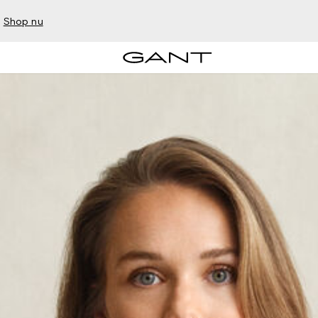
–
Shop nu