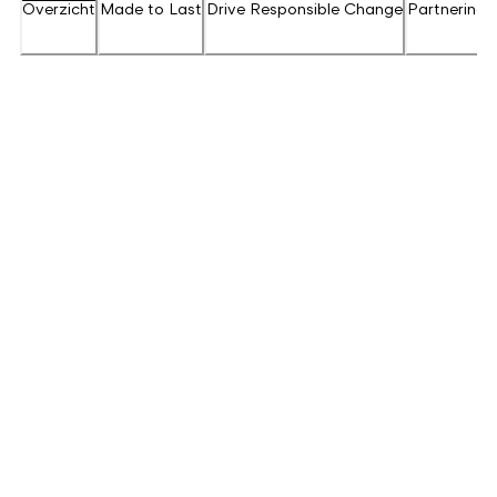
Overzicht
Made to Last
Drive Responsible Change
Partnering 