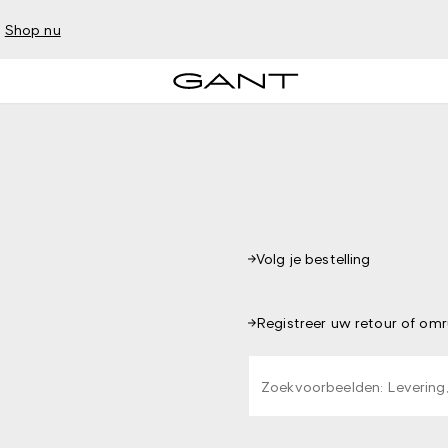
–
Shop nu
Volg je bestelling
Registreer uw retour of omru
Typ minstens 3 tekens om