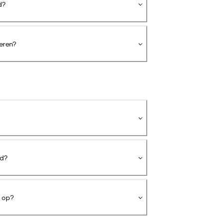
d?
neren?
id?
e op?