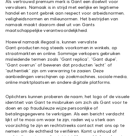
Als vertrouwd premium merk is Gant een doelwit voor
vervalsers. Namaak is in strijd met eerlijke en legitieme
handel en toont gebrek aan respect voor arbeidsnormen,
veiligheidsnormen en milieunormen. Het bestrijden van
namaak maakt daarom deel uit van Gants
maatschappelijke verantwoordelijkheid.
Hoewel namaak illegaal is, kunnen vervalste
Gant‑producten nog steeds voorkomen in winkels, op
straatmarkten en online. Sommige verkopers gebruiken
misleidende termen zoals “Gant replica”, “Gant dupe”,
“Gant overrun” of beweren dat producten “echt” of
“authentiek” zijn om verwarring te zaaien. Deze
aanbiedingen verschijnen op zoekmachines, sociale media,
online marktplaatsen en andere digitale platforms.
Oplichters kunnen proberen de naam, het logo of de visuele
identiteit van Gant te misbruiken om zich als Gant voor te
doen en op frauduleuze wijze persoonlijke of
betalingsgegevens te verkrijgen. Als een bericht verdacht
lijkt of te mooi om waar te zijn, raden wij u sterk aan
voorzichtig te zijn en rechtstreeks contact met ons op te
nemen om de echtheid te verifiëren. Komt u inhoud of