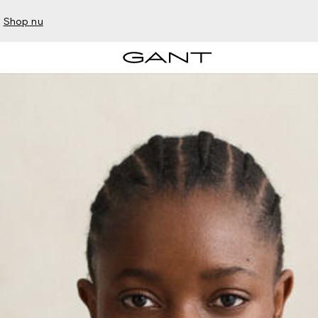
–
Shop nu