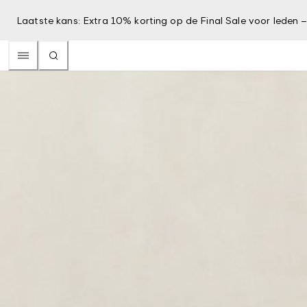
Laatste kans: Extra 10% korting op de Final Sale voor leden 