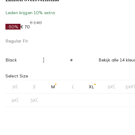
Leden krijgen 10% extra
€ 140
-50%
€ 70
Regular Fit
Black
Bekijk alle 14 kleu
Select Size
XS
S
M
L
XL
XXL
XXX
4XL
5XL