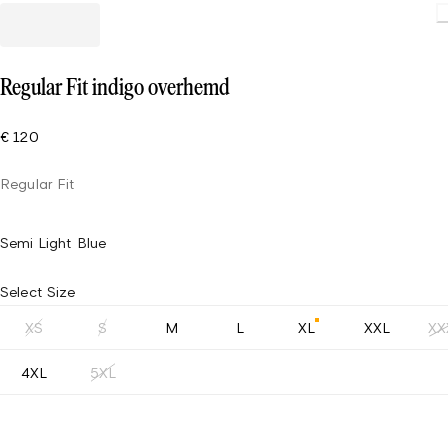
Regular Fit indigo overhemd
€ 120
Regular Fit
Semi Light Blue
Select Size
XS
S
M
L
XL
XXL
XX
4XL
5XL