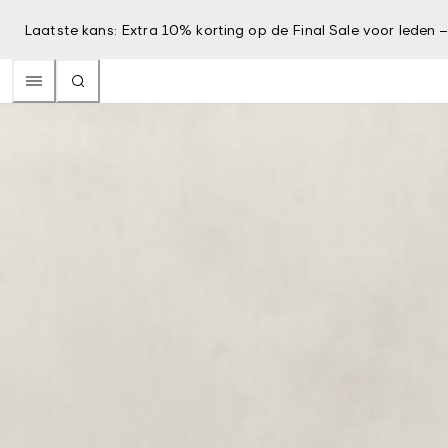
Laatste kans: Extra 10% korting op de Final Sale voor leden 