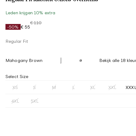
Leden krijgen 10% extra
€ 110
-50%
€ 55
Regular Fit
Mahogany Brown
Bekijk alle 18 kleu
Select Size
XS
S
M
L
XL
XXL
XXX
4XL
5XL