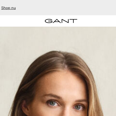
–
Shop nu