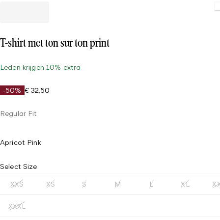
T-shirt met ton sur ton print
Leden krijgen 10% extra
-50%
€ 32,50
Regular Fit
Apricot Pink
Select Size
XXS
XS
S
M
L
XL
X
XXXL