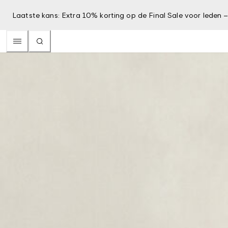
Laatste kans: Extra 10% korting op de Final Sale voor leden 