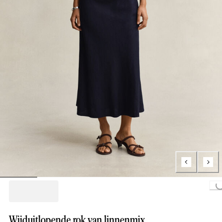
Loading...
Wijduitlopende rok van linnenmix