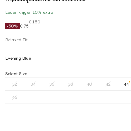
Leden krijgen 10% extra
€ 150
-50%
€ 75
Relaxed Fit
Evening Blue
Select Size
32
34
36
38
40
42
44
46