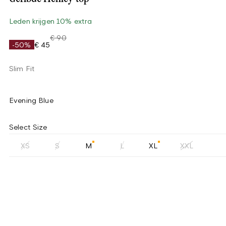
Leden krijgen 10% extra
€ 90
-50%
€ 45
Slim Fit
Evening Blue
Select Size
XS
S
M
L
XL
XXL