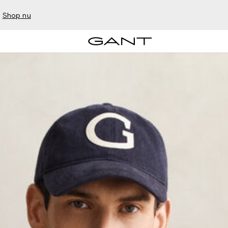
–
Shop nu