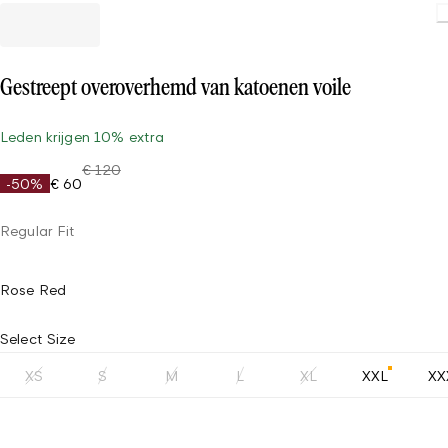
L
Gestreept overoverhemd van katoenen voile
Leden krijgen 10% extra
€ 120
-50%
€ 60
Regular Fit
Rose Red
Select Size
XS
S
M
L
XL
XXL
XX