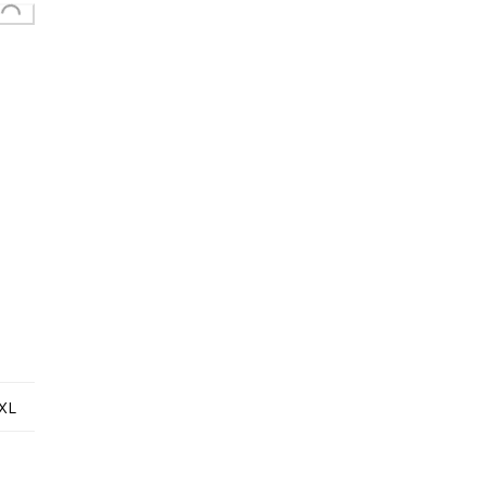
oading...
XL