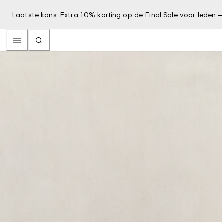
Laatste kans: Extra 10% korting op de Final Sale voor leden 