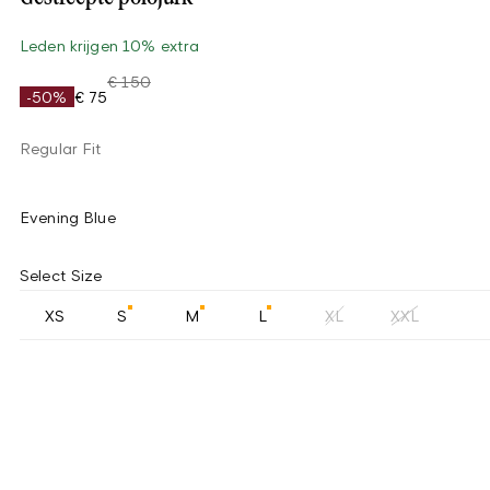
Leden krijgen 10% extra
€ 150
-50%
€ 75
Regular Fit
Evening Blue
Select Size
XS
S
M
L
XL
XXL