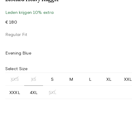
Leden krijgen 10% extra
€ 180
Regular Fit
Evening Blue
Select Size
XS
XXS
S
M
L
XL
XXL
XXXL
4XL
5XL