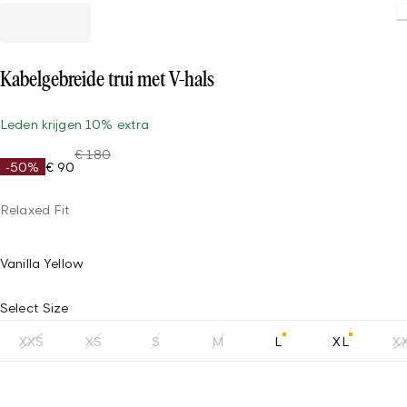
Loading
Kabelgebreide trui met V-hals
Leden krijgen 10% extra
€ 180
-50%
€ 90
Relaxed Fit
Vanilla Yellow
Select Size
XXS
XS
S
M
L
XL
X