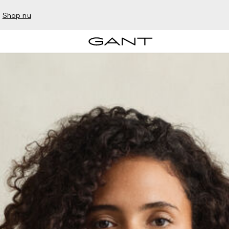
–
Shop nu