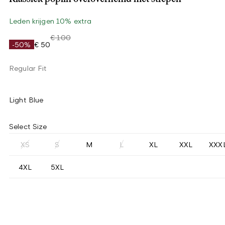
Leden krijgen 10% extra
€ 100
-50%
€ 50
Regular Fit
Light Blue
Select Size
XS
S
M
L
XL
XXL
XXX
4XL
5XL