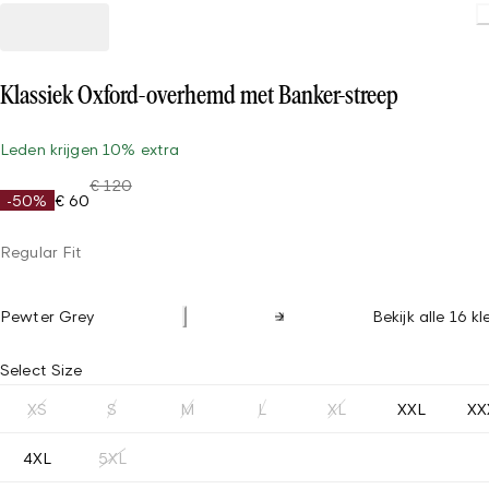
Loading
Klassiek Oxford-overhemd met Banker-streep
Leden krijgen 10% extra
€ 120
-50%
€ 60
Regular Fit
Pewter Grey
Bekijk alle 16 k
Select Size
XS
S
M
L
XL
XXL
XX
4XL
5XL