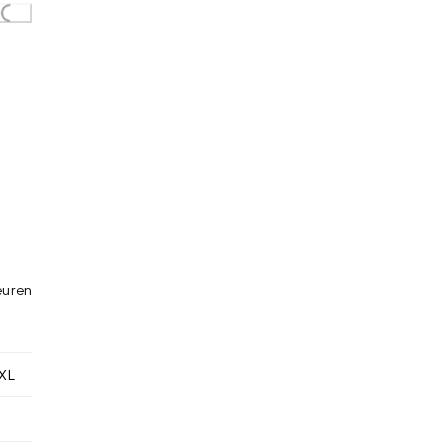
...
leuren
XL