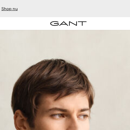
–
Shop nu