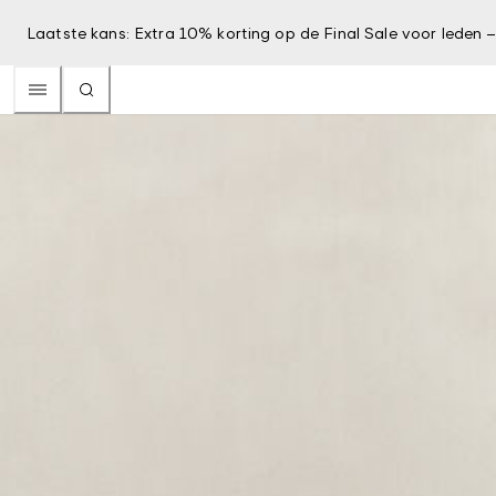
Laatste kans: Extra 10% korting op de Final Sale voor leden 