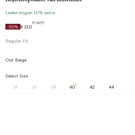
Leden krijgen 10% extra
€ 420
-50%
€ 210
Regular Fit
Oat Beige
Select Size
34
36
38
40
42
44