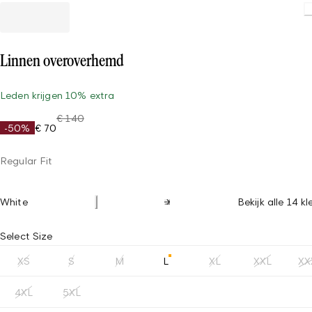
Loading.
Linnen overoverhemd
Leden krijgen 10% extra
€ 140
-50%
€ 70
Regular Fit
White
Bekijk alle 14 k
Select Size
XS
S
M
L
XL
XXL
XX
4XL
5XL