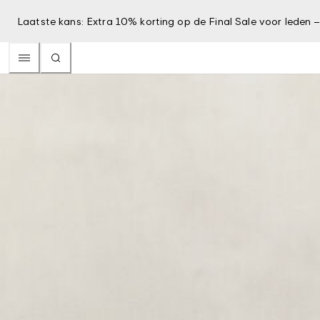
Laatste kans: Extra 10% korting op de Final Sale voor leden 