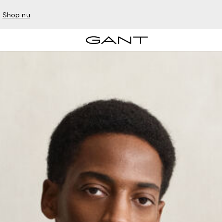
–
Shop nu