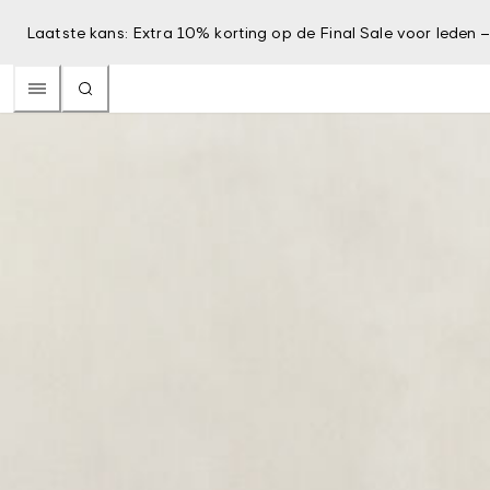
Laatste kans: Extra 10% korting op de Final Sale voor leden 