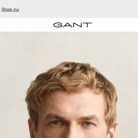
–
Shop nu