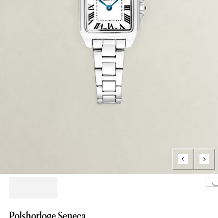
Loading.
Polshorloge Seneca