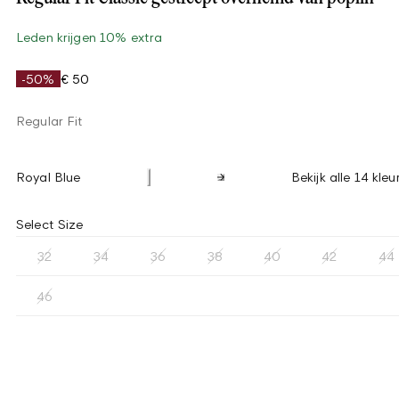
Leden krijgen 10% extra
-50%
€ 50
Regular Fit
Royal Blue
Bekijk alle 14 kleu
Select Size
32
34
36
38
40
42
44
46