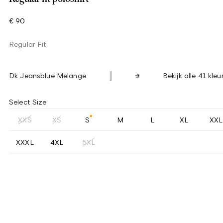
€ 90
Regular Fit
Dk Jeansblue Melange
Bekijk alle 41 kleu
Select Size
XXS
XS
S
M
L
XL
XXL
XXXL
4XL
5XL