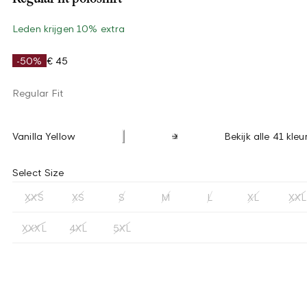
Leden krijgen 10% extra
-50%
€ 45
Regular Fit
Vanilla Yellow
Bekijk alle 41 kleu
Select Size
XXS
XS
S
M
L
XL
XXL
XXXL
4XL
5XL