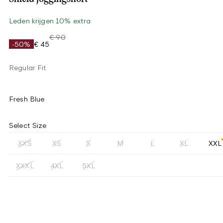
Leden krijgen 10% extra
€ 90
-50%
€ 45
Regular Fit
Fresh Blue
Select Size
XXS
XS
S
M
L
XL
XXL
XXXL
4XL
5XL