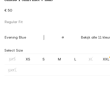
€ 50
Regular Fit
Evening Blue
Bekijk alle 11 kleu
Select Size
XXS
XS
S
M
L
XL
XXL
XXXL