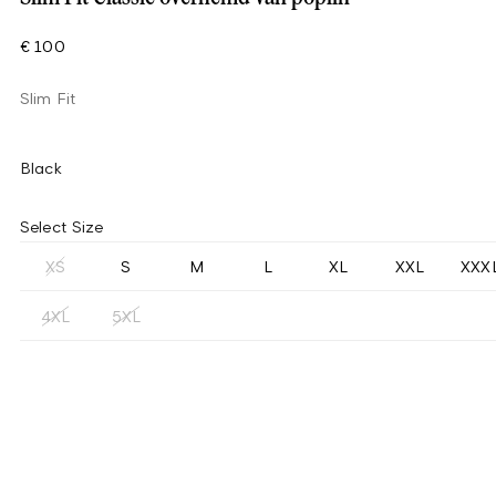
€ 100
Slim Fit
Black
Select Size
XS
S
M
L
XL
XXL
XXX
4XL
5XL