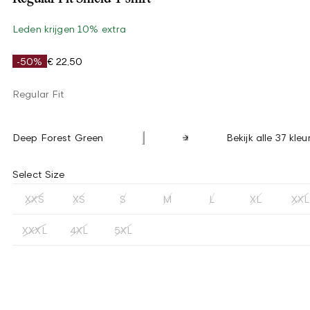
Leden krijgen 10% extra
-50%
€ 22,50
Regular Fit
Deep Forest Green
Bekijk alle 37 kleu
Select Size
XXS
XS
S
M
L
XL
XXL
XXXL
4XL
5XL