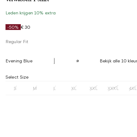
Leden krijgen 10% extra
-50%
€ 30
Regular Fit
Evening Blue
Bekijk alle 10 kleu
Select Size
S
M
L
XL
XXL
XXXL
4XL