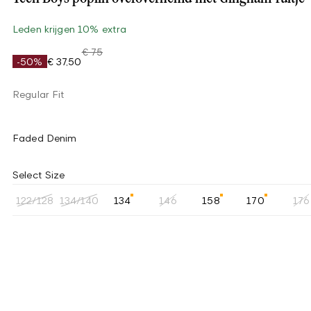
Leden krijgen 10% extra
€ 75
-50%
€ 37,50
Regular Fit
Faded Denim
Select Size
122/128
134/140
134
146
158
170
176