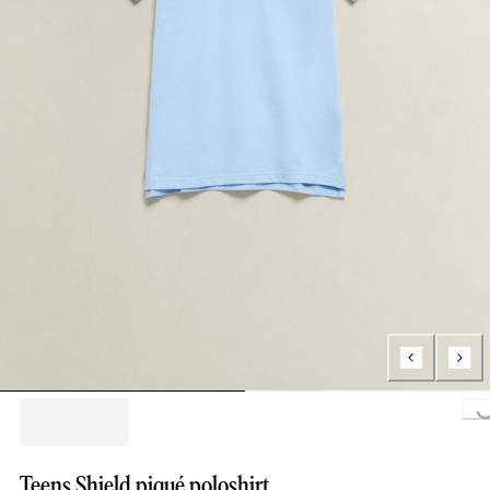
Loading..
Teens Shield piqué poloshirt