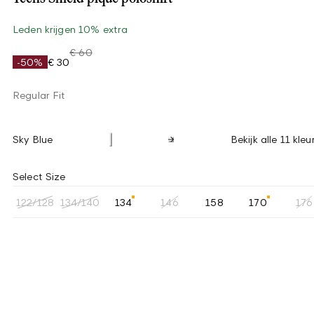
Leden krijgen 10% extra
€ 60
-50%
€ 30
Regular Fit
Sky Blue
Bekijk alle 11 kleu
Select Size
122/128
134/140
134
146
158
170
176