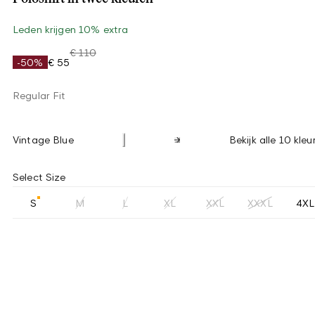
Leden krijgen 10% extra
€ 110
-50%
€ 55
Regular Fit
Vintage Blue
Bekijk alle 10 kleu
Select Size
S
M
L
XL
XXL
XXXL
4XL