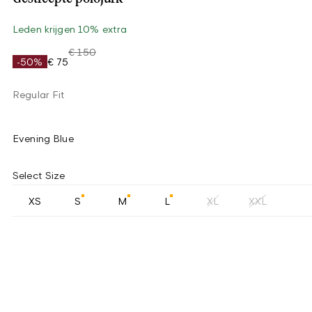
Leden krijgen 10% extra
€ 150
-50%
€ 75
Regular Fit
Evening Blue
Select Size
XS
S
M
L
XL
XXL