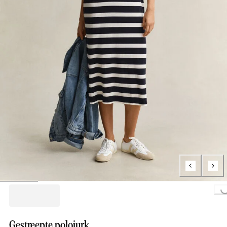
Loading..
Gestreepte polojurk