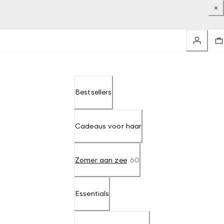
Bestsellers
Cadeaus voor haar
Zomer aan zee
60
Essentials