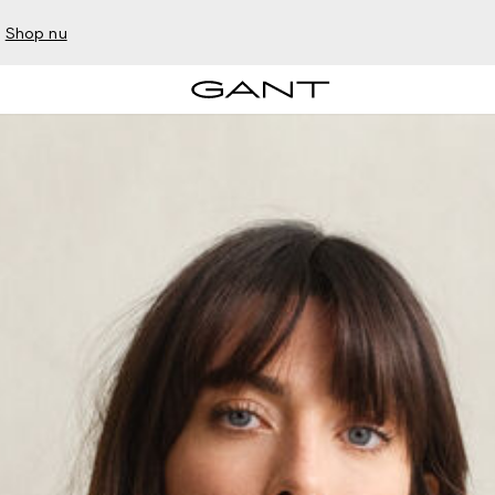
–
Shop nu