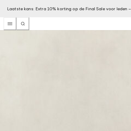
Laatste kans: Extra 10% korting op de Final Sale voor leden 