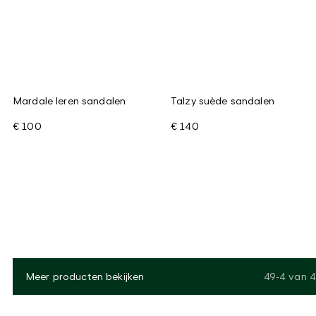
Mardale leren sandalen
Talzy suède sandalen
€ 100
€ 140
Meer producten bekijken
49-4
van
4