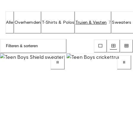
Alle
Overhemden
T-Shirts & Polos
Truien & Vesten
7
Sweaters 
Filteren & sorteren