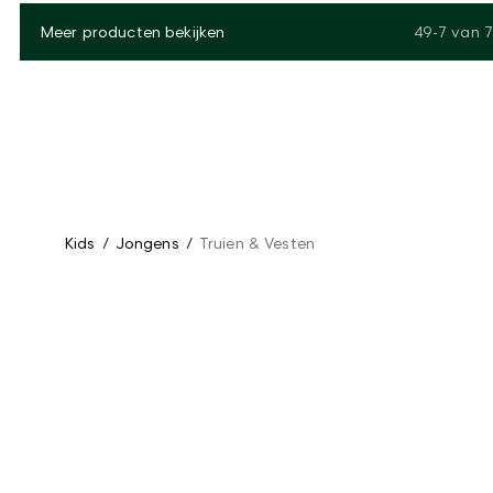
Meer producten bekijken
49-7
van
7
Kids
/
Jongens
/
Truien & Vesten