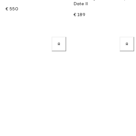
Date II
€ 550
€ 189