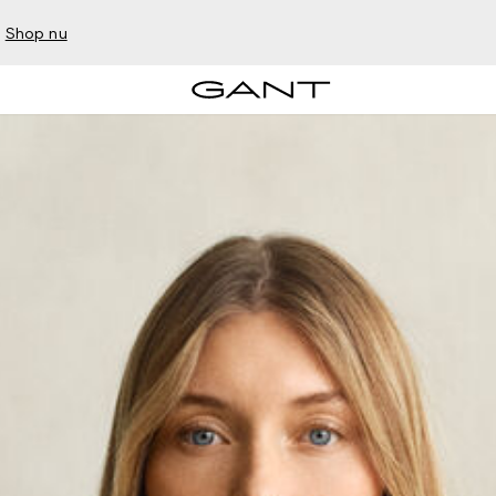
–
Shop nu