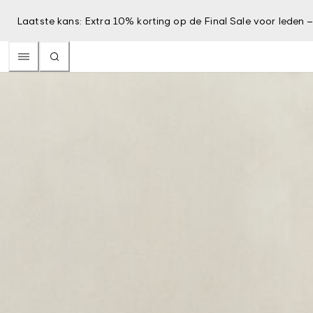
Laatste kans: Extra 10% korting op de Final Sale voor leden 