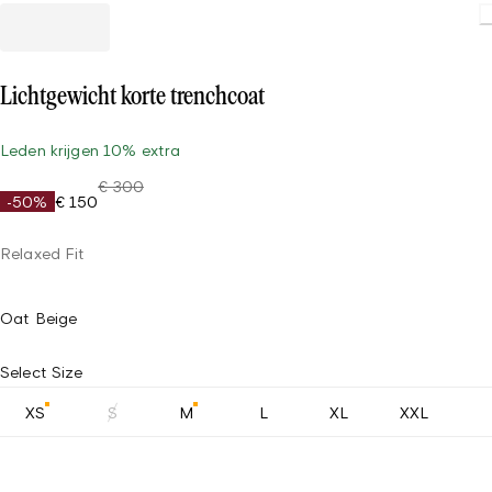
Loading
Lichtgewicht korte trenchcoat
Leden krijgen 10% extra
€ 300
-50%
€ 150
Relaxed Fit
Oat Beige
Select Size
XS
S
M
L
XL
XXL