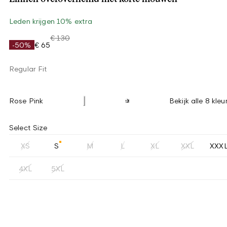
Leden krijgen 10% extra
€ 130
-50%
€ 65
Regular Fit
Rose Pink
Bekijk alle 8 kleu
Select Size
XS
S
M
L
XL
XXL
XXX
4XL
5XL