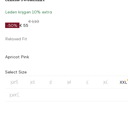
Leden krijgen 10% extra
€ 110
-50%
€ 55
Relaxed Fit
Apricot Pink
Select Size
XXS
XS
S
M
L
XL
XXL
XXXL