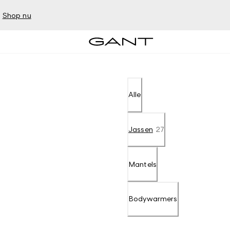
–
Shop nu
Alle
Jassen
27
Mantels
Bodywarmers