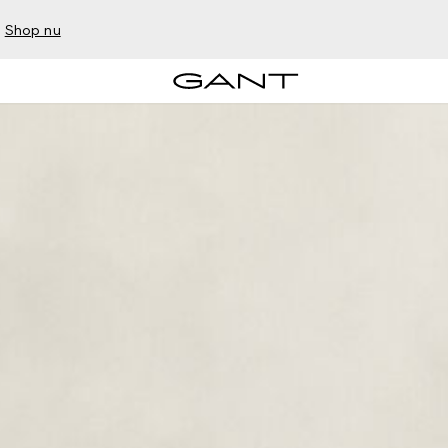
–
Shop nu