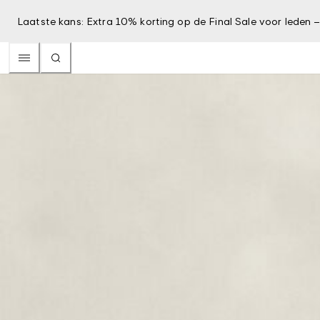
Laatste kans: Extra 10% korting op de Final Sale voor leden 