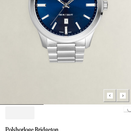
Loading..
Polshorloge Bridgeton