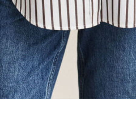
ing...