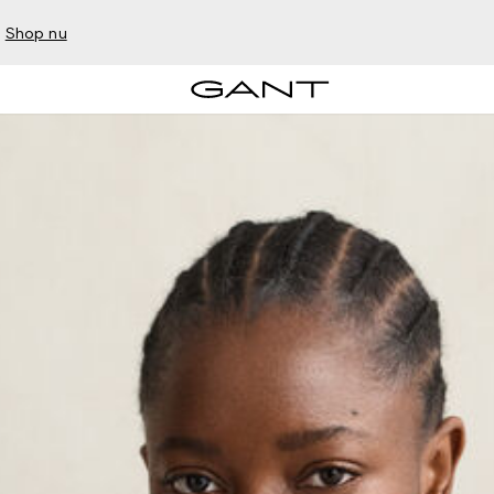
–
Shop nu