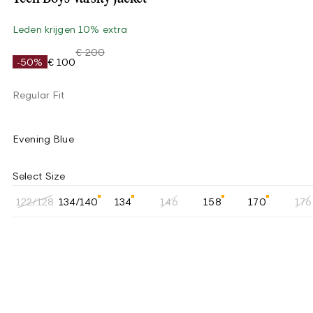
Leden krijgen 10% extra
€ 200
-50%
€ 100
Regular Fit
Evening Blue
Select Size
122/128
134/140
134
146
158
170
176